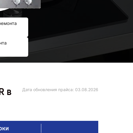
ремонта
нта
R в
Дата обновления прайса:
03.08.2026
оки