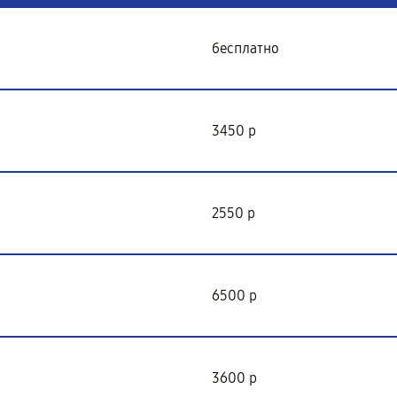
бесплатно
3450 р
2550 р
6500 р
3600 р