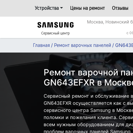
Устройства
Цены на ремонт
Отзывы
Москва, Новинский б
c 0
Сервисный центр
/
/
GN643
Главная
Ремонт варочных панелей
Ремонт варочной па
GN643EFXR в Москв
Сервисный ремонт и обслуживание 
GN643EFXR осуществляется как с вые
сервисного центра Samsung в Москве
поломки и пожелания клиента. Серв
всем нужным оборудованием для диа
проблем варочных панелей Samsung.