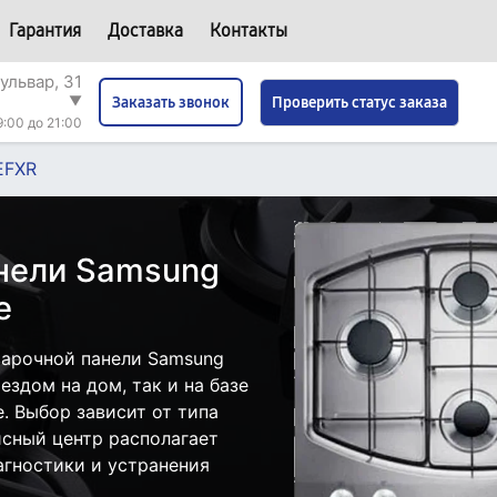
Гарантия
Доставка
Контакты
ульвар, 31
▼
Проверить статус заказа
Заказать звонок
9:00 до 21:00
EFXR
нели Samsung
е
варочной панели Samsung
здом на дом, так и на базе
. Выбор зависит от типа
исный центр располагает
гностики и устранения