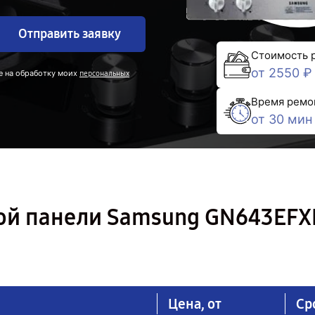
Отправить заявку
Стоимость 
от 2550 ₽
е на обработку моих
персональных
Время ремо
от 30 мин
ой панели Samsung GN643EFX
Цена, от
Ср