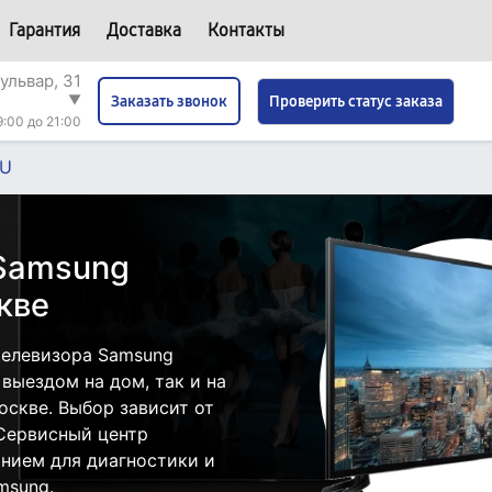
Гарантия
Доставка
Контакты
ульвар, 31
▼
Проверить статус заказа
Заказать звонок
9:00 до 21:00
0U
 Samsung
кве
телевизора Samsung
выездом на дом, так и на
оскве. Выбор зависит от
 Сервисный центр
нием для диагностики и
msung.