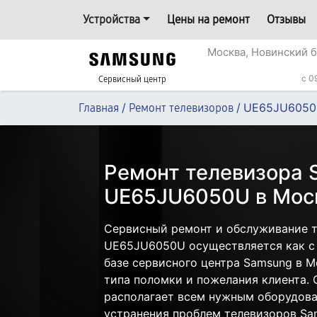
Устройства
Цены на ремонт
Отзывы
Москва, Новинский б
c 0
Сервисный центр
/
/
UE65JU605
Главная
Ремонт телевизоров
Ремонт телевизора
UE65JU6050U в Мос
Сервисный ремонт и обслуживание 
UE65JU6050U осуществляется как с 
базе сервисного центра Samsung в М
типа поломки и пожелания клиента.
располагает всем нужным оборудова
устранения проблем телевизоров Sa