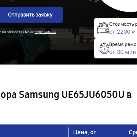
Отправить заявку
Стоимость 
от 2200 ₽
е на обработку моих
персональных
Время ремо
от 30 мин
зора Samsung UE65JU6050U в
Цена, от
Ср