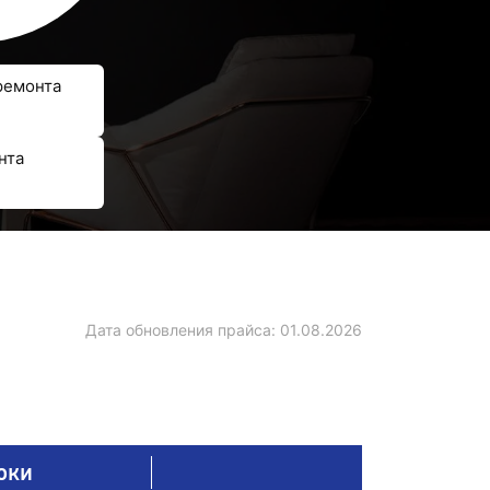
ремонта
нта
Дата обновления прайса:
01.08.2026
оки