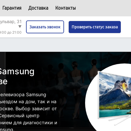
Гарантия
Доставка
Контакты
ульвар, 31
▼
Проверить статус заказа
Заказать звонок
9:00 до 21:00
 Samsung
ве
телевизора Samsung
ездом на дом, так и на
оскве. Выбор зависит от
 Сервисный центр
нием для диагностики и
msung.