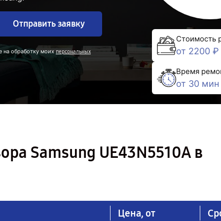
Отправить заявку
Стоимость 
от 2200 ₽
е на обработку моих
персональных
Время ремо
от 30 мин
зора Samsung UE43N5510A в
Цена, от
Ср