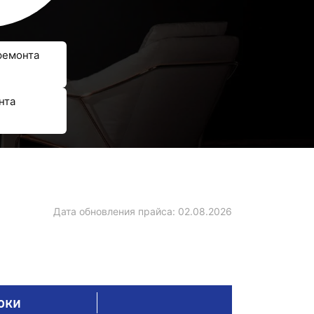
ремонта
нта
Дата обновления прайса:
02.08.2026
оки