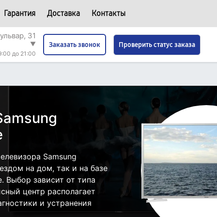
Гарантия
Доставка
Контакты
ульвар, 31
▼
Проверить статус заказа
Заказать звонок
9:00 до 21:00
 Samsung
е
телевизора Samsung
здом на дом, так и на базе
. Выбор зависит от типа
исный центр располагает
гностики и устранения