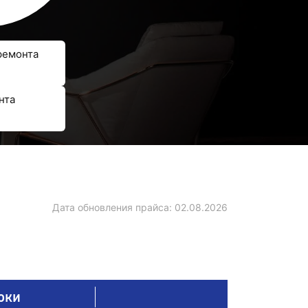
ремонта
нта
Дата обновления прайса:
02.08.2026
оки