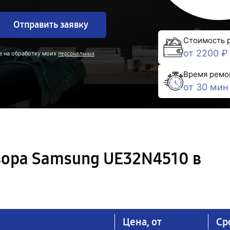
Отправить заявку
Стоимость 
от 2200 ₽
е на обработку моих
персональных
Время ремо
от 30 мин
зора Samsung UE32N4510 в
Цена, от
Ср