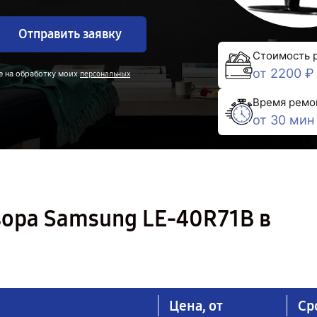
Отправить заявку
Стоимость 
от 2200 ₽
е на обработку моих
персональных
Время ремо
от 30 мин
зора Samsung LE-40R71B в
Цена, от
Ср