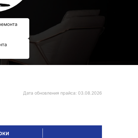
ремонта
нта
Дата обновления прайса:
03.08.2026
оки