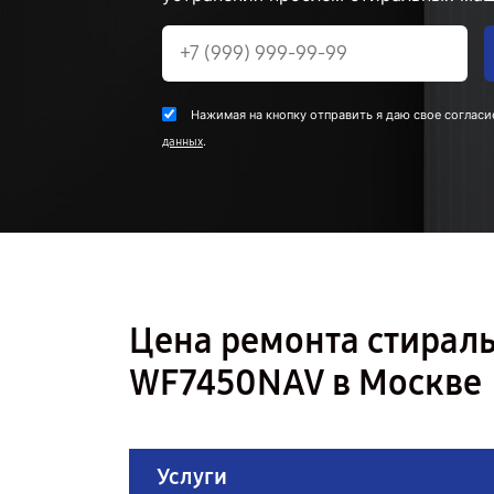
Нажимая на кнопку отправить я даю свое согласи
.
данных
Цена ремонта стира
WF7450NAV в Москве
Услуги