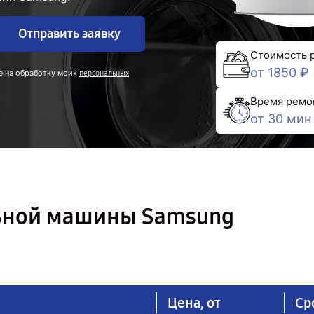
Отправить заявку
Стоимость 
от 1850 ₽
е на обработку моих
персональных
Время ремо
от 30 мин
льной машины Samsung
Цена, от
Ср