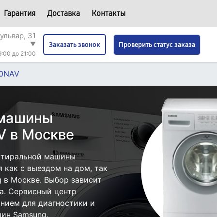
Гарантия
Доставка
Контакты
ульвар, 31
▼
Проверить статус заказа
Заказать звонок
9:00 до 21:00
0NAV
 машины
 в Москве
стиральной машины
как с выездом на дом, так
g в Москве. Выбор зависит
а. Сервисный центр
нием для диагностики и
ин Samsung.