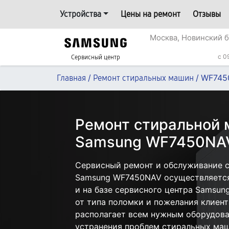
Устройства
Цены на ремонт
Отзывы
Москва, Новинский б
c 0
Сервисный центр
/
/
WF745
Главная
Ремонт стиральных машин
Ремонт стиральной
Samsung WF7450NAV
Сервисный ремонт и обслуживание 
Samsung WF7450NAV осуществляется 
и на базе сервисного центра Samsun
от типа поломки и пожелания клиент
располагает всем нужным оборудова
устранения проблем стиральных маш