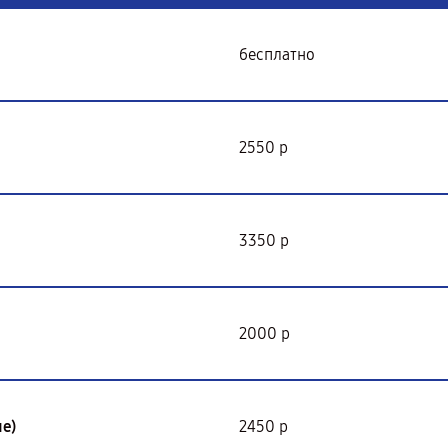
бесплатно
2550 р
3350 р
2000 р
е)
2450 р