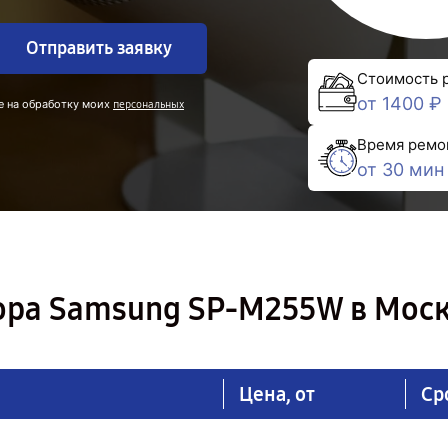
Отправить заявку
Стоимость 
от 1400 ₽
е на обработку моих
персональных
Время ремо
от 30 мин
ора Samsung SP-M255W в Мос
Цена, от
Ср