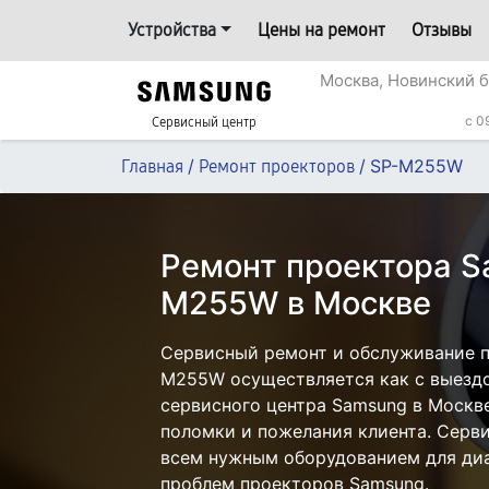
Устройства
Цены на ремонт
Отзывы
Москва, Новинский б
c 0
Сервисный центр
/
/
SP-M255W
Главная
Ремонт проекторов
Ремонт проектора S
M255W в Москве
Сервисный ремонт и обслуживание п
M255W осуществляется как с выездом
сервисного центра Samsung в Москве
поломки и пожелания клиента. Серв
всем нужным оборудованием для диа
проблем проекторов Samsung.