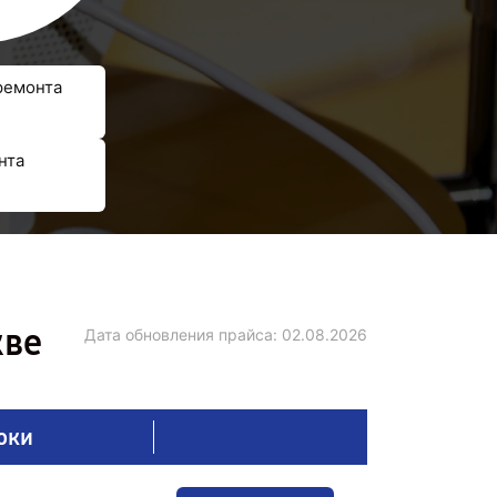
ремонта
нта
кве
Дата обновления прайса:
02.08.2026
оки