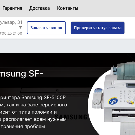
Гарантия
Доставка
Контакты
ульвар, 31
▼
Проверить статус заказа
Заказать звонок
9:00 до 21:00
msung SF-
ринтера Samsung SF-5100P
, так и на базе сервисного
исит от типа поломки и
р располагает всем нужным
странения проблем