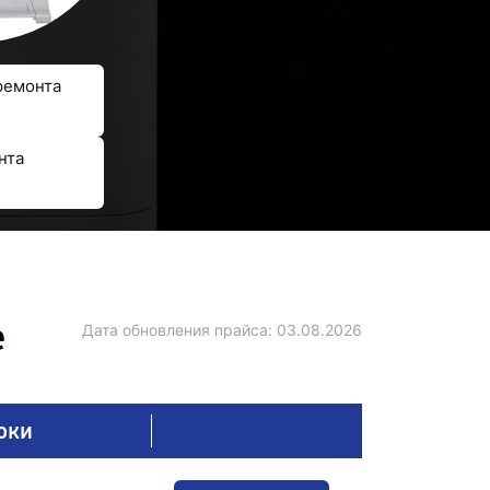
ремонта
нта
е
Дата обновления прайса:
03.08.2026
оки