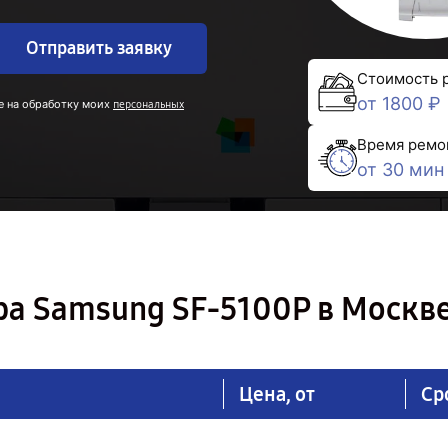
Отправить заявку
Стоимость 
от 1800 ₽
е на обработку моих
персональных
Время ремо
от 30 мин
ра Samsung SF-5100P в Москв
Цена, от
Ср