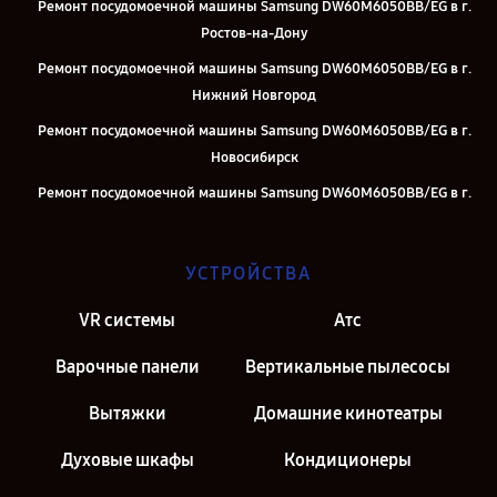
Ремонт посудомоечной машины Samsung DW60M6050BB/EG в г.
Ростов-на-Дону
Ремонт посудомоечной машины Samsung DW60M6050BB/EG в г.
Нижний Новгород
Ремонт посудомоечной машины Samsung DW60M6050BB/EG в г.
Новосибирск
Ремонт посудомоечной машины Samsung DW60M6050BB/EG в г.
Челябинск
Ремонт посудомоечной машины Samsung DW60M6050BB/EG в г.
УСТРОЙСТВА
Екатеринбург
Ремонт посудомоечной машины Samsung DW60M6050BB/EG в г.
VR системы
Атс
Казань
Варочные панели
Вертикальные пылесосы
Ремонт посудомоечной машины Samsung DW60M6050BB/EG в г.
Санкт-Петербург
Вытяжки
Домашние кинотеатры
Духовые шкафы
Кондиционеры