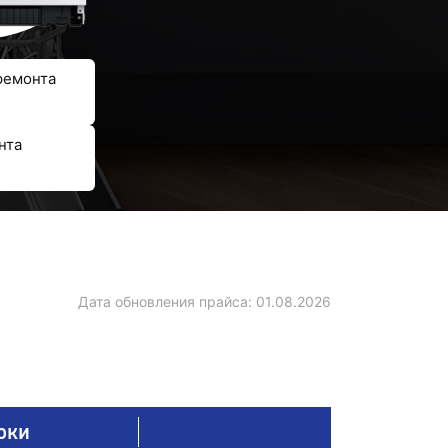
ремонта
нта
Дата обновления прайса:
01.08.2026
оки