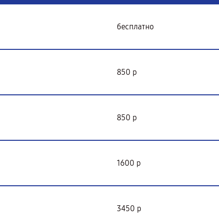
бесплатно
850 р
850 р
1600 р
3450 р