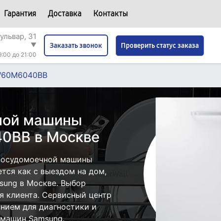
Гарантия
Доставка
Контакты
ульвар, 31
▼
Проверить статус заказа
Заказать звонок
9:00 до 21:00
60M6040BB
ной машины
0BB в Москве
посудомоечной машины
ся как с выездом на дом,
msung в Москве. Выбор
я клиента. Сервисный центр
нием для диагностики и
 машин Samsung.