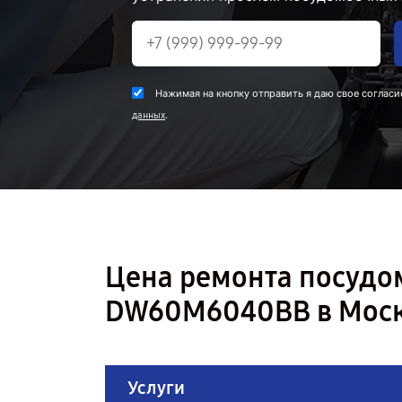
Нажимая на кнопку отправить я даю свое согласи
.
данных
Цена ремонта посуд
DW60M6040BB в Мос
Услуги