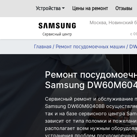
Устройства
Цены на ремонт
Отзывы
Москва, Новинский б
c 0
Сервисный центр
/
/
DW
Главная
Ремонт посудомоечных машин
Ремонт посудомоеч
Samsung DW60M604
Сервисный ремонт и обслуживание 
Samsung DW60M6040BB осуществляет
так и на базе сервисного центра Sa
зависит от типа поломки и пожелани
располагает всем нужным оборудова
устранения проблем посудомоечных