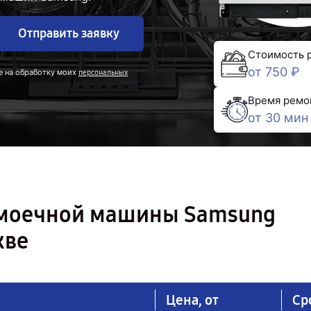
Отправить заявку
Стоимость 
от 750 ₽
е на обработку моих
персональных
Время ремо
от 30 мин
омоечной машины Samsung
кве
Цена, от
Ср