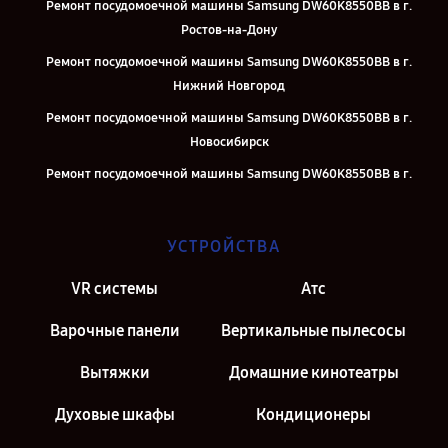
Ремонт посудомоечной машины Samsung DW60K8550BB в г.
Ростов-на-Дону
Ремонт посудомоечной машины Samsung DW60K8550BB в г.
Нижний Новгород
Ремонт посудомоечной машины Samsung DW60K8550BB в г.
Новосибирск
Ремонт посудомоечной машины Samsung DW60K8550BB в г.
Челябинск
Ремонт посудомоечной машины Samsung DW60K8550BB в г.
УСТРОЙСТВА
Екатеринбург
Ремонт посудомоечной машины Samsung DW60K8550BB в г.
VR системы
Атс
Казань
Варочные панели
Вертикальные пылесосы
Ремонт посудомоечной машины Samsung DW60K8550BB в г.
Санкт-Петербург
Вытяжки
Домашние кинотеатры
Духовые шкафы
Кондиционеры