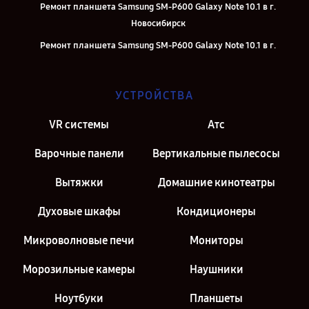
Ремонт планшета Samsung SM-P600 Galaxy Note 10.1 в г.
Новосибирск
Ремонт планшета Samsung SM-P600 Galaxy Note 10.1 в г.
Челябинск
Ремонт планшета Samsung SM-P600 Galaxy Note 10.1 в г.
УСТРОЙСТВА
Екатеринбург
Ремонт планшета Samsung SM-P600 Galaxy Note 10.1 в г. Казань
VR системы
Атс
Ремонт планшета Samsung SM-P600 Galaxy Note 10.1 в г. Санкт-
Варочные панели
Вертикальные пылесосы
Петербург
Вытяжки
Домашние кинотеатры
Духовые шкафы
Кондиционеры
Микроволновые печи
Мониторы
Морозильные камеры
Наушники
Ноутбуки
Планшеты