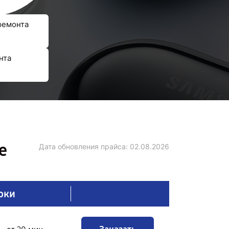
ремонта
нта
е
Дата обновления прайса:
02.08.2026
оки