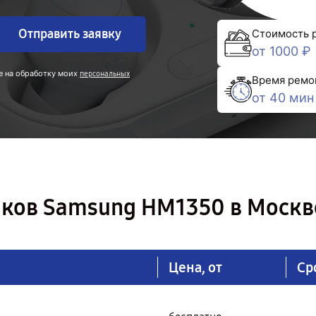
Отправить заявку
Стоимость 
от 1000 ₽
е на обработку моих
персональных
Время ремо
от 40 мин
ков Samsung HM1350 в Москв
Цена, от
Ср