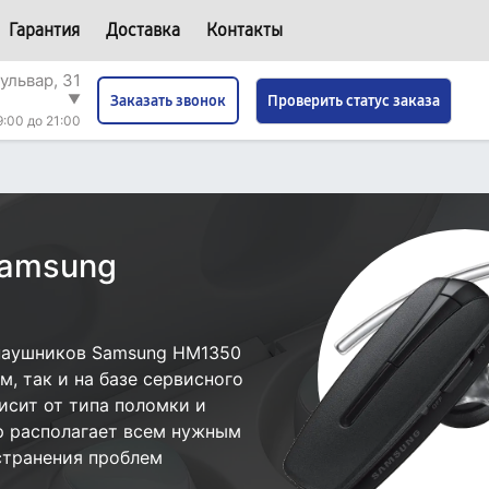
Гарантия
Доставка
Контакты
ульвар, 31
▼
Проверить статус заказа
Заказать звонок
9:00 до 21:00
Samsung
наушников Samsung HM1350
, так и на базе сервисного
исит от типа поломки и
р располагает всем нужным
странения проблем