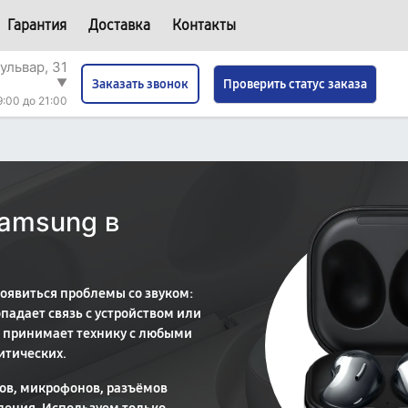
Гарантия
Доставка
Контакты
ульвар, 31
▼
Проверить статус заказа
Заказать звонок
9:00 до 21:00
amsung в
оявиться проблемы со звуком:
опадает связь с устройством или
 принимает технику с любыми
итических.
ов, микрофонов, разъёмов