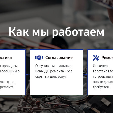
Как мы работаем
остика
Согласование
Ремо
о проведем
Озвучиваем реальные
Инженер пр
и сообщим о
цены ДО ремонта - без
восстановл
скрытых доп. услуг
устройства,
ях - даже
новые детал
 ремонта
требуется.