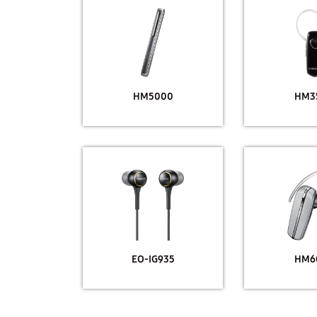
HM5000
HM3
EO-IG935
HM6