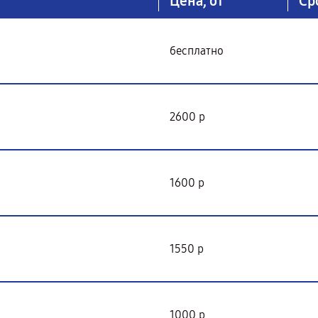
Цена, от
Ср
бесплатно
2600 р
1600 р
1550 р
1000 р