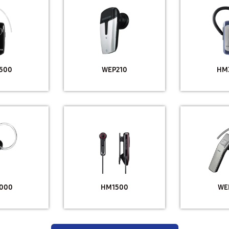
500
WEP210
HM
000
HM1500
WE