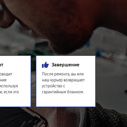
нт
Завершение
оводит
После ремонта, вы или
ение
наш курьер возвращает
 используя
устройство с
и, если это
гарантийным бланком.