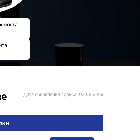
ремонта
нта
ве
Дата обновления прайса:
03.08.2026
оки