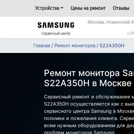
Устройства
Цены на ремонт
Отзывы
Москва, Новинский б
c 0
Сервисный центр
/
/
S22A350H
Главная
Ремонт мониторов
Ремонт монитора S
S22A350H в Москве
Сервисный ремонт и обслуживание 
S22A350H осуществляется как с выез
сервисного центра Samsung в Москве
поломки и пожелания клиента. Серв
всем нужным оборудованием для диа
проблем мониторов Samsung.