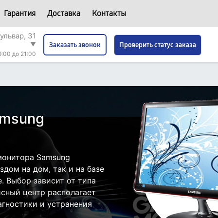
Гарантия
Доставка
Контакты
ульвар, 31
▼
Проверить статус заказа
Заказать звонок
9:00 до 21:00
amsung
монитора Samsung
дом на дом, так и на базе
. Выбор зависит от типа
исный центр располагает
гностики и устранения