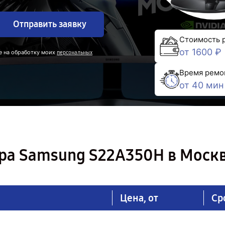
Отправить заявку
Стоимость 
от 1600 ₽
е на обработку моих
персональных
Время ремо
от 40 мин
ра Samsung S22A350H в Моск
Цена, от
Ср