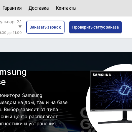
Гарантия
Доставка
Контакты
ульвар, 31
▼
Проверить статус заказа
Заказать звонок
9:00 до 21:00
amsung
ве
монитора Samsung
ездом на дом, так и на базе
. Выбор зависит от типа
исный центр располагает
гностики и устранения