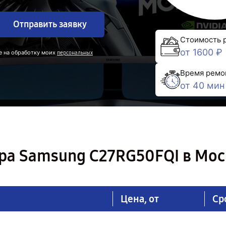
Отправить заявку
Стоимость 
от 1600 ₽
е на обработку моих
персональных
Время ремо
от 40 мин
ра Samsung C27RG50FQI в Мос
Цена, от
Ср