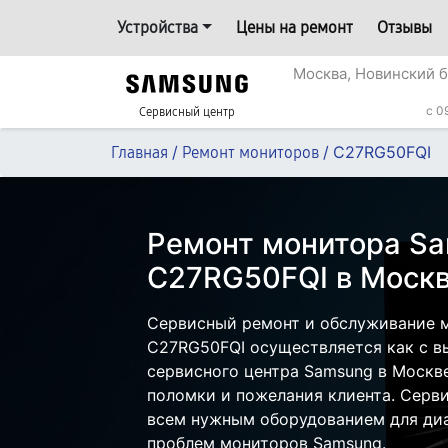
Устройства
Цены на ремонт
Отзывы
Москва, Новинский б
c 0
Сервисный центр
/
/
C27RG50FQI
Главная
Ремонт мониторов
Ремонт монитора S
C27RG50FQI в Моск
Сервисный ремонт и обслуживание 
C27RG50FQI осуществляется как с вы
сервисного центра Samsung в Москве
поломки и пожелания клиента. Серв
всем нужным оборудованием для диа
проблем мониторов Samsung.