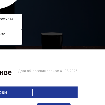
ремонта
нта
кве
Дата обновления прайса:
01.08.2026
оки