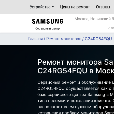
Устройства
Цены на ремонт
Отзывы
Москва, Новинский б
c 0
Сервисный центр
/
/
C24RG54FQU
Главная
Ремонт мониторов
Ремонт монитора S
C24RG54FQU в Моск
Сервисный ремонт и обслуживание 
C24RG54FQU осуществляется как с в
базе сервисного центра Samsung в М
типа поломки и пожелания клиента.
располагает всем нужным оборудова
устранения проблем мониторов Sams