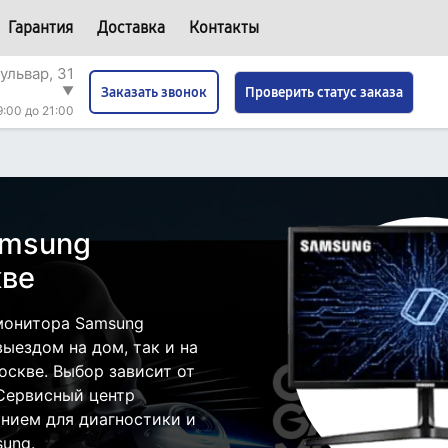
Гарантия
Доставка
Контакты
ульвар, 31
▼
Проверить статус заказа
Заказать звонок
9:00 до 21:00
amsung
ве
монитора Samsung
ыездом на дом, так и на
оскве. Выбор зависит от
 Сервисный центр
нием для диагностики и
ung.