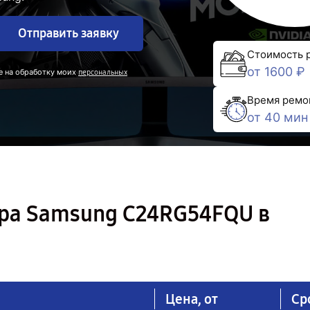
Отправить заявку
Стоимость 
от 1600 ₽
е на обработку моих
персональных
Время ремо
от 40 мин
ра Samsung C24RG54FQU в
Цена, от
Ср