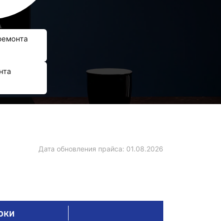
ремонта
нта
Дата обновления прайса:
01.08.2026
оки