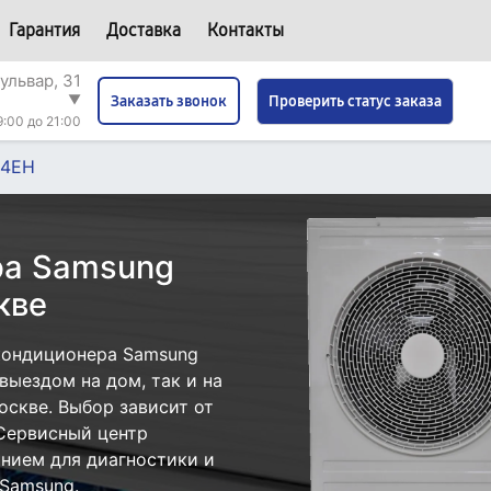
Гарантия
Доставка
Контакты
ульвар, 31
▼
Проверить статус заказа
Заказать звонок
9:00 до 21:00
J4EH
ра Samsung
кве
кондиционера Samsung
ыездом на дом, так и на
оскве. Выбор зависит от
 Сервисный центр
нием для диагностики и
Samsung.