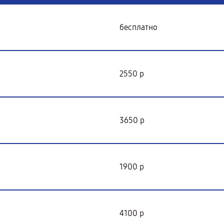
бесплатно
2550 р
3650 р
1900 р
4100 р