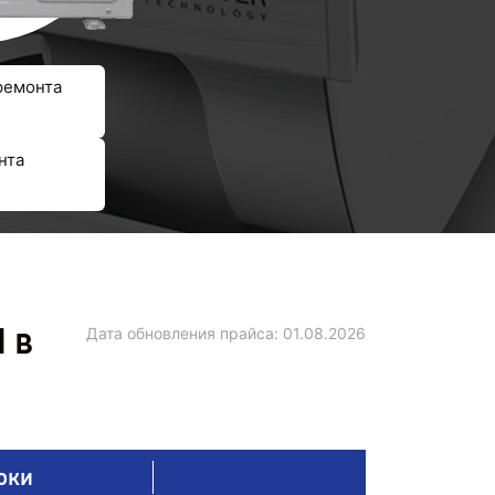
ремонта
нта
 в
Дата обновления прайса:
01.08.2026
оки