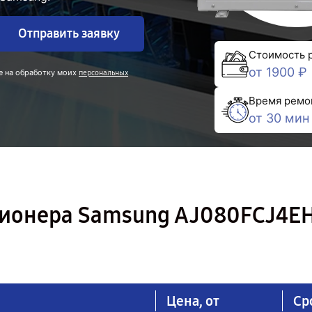
Отправить заявку
Стоимость 
от 1900 ₽
е на обработку моих
персональных
Время ремо
от 30 мин
ионера Samsung AJ080FCJ4EH
Цена, от
Ср