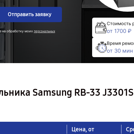
Отправить заявку
Стоимость 
от 1700 ₽
е на обработку моих
персональных
Время ремо
от 30 мин
льника Samsung RB-33 J3301S
Цена, от
Ср