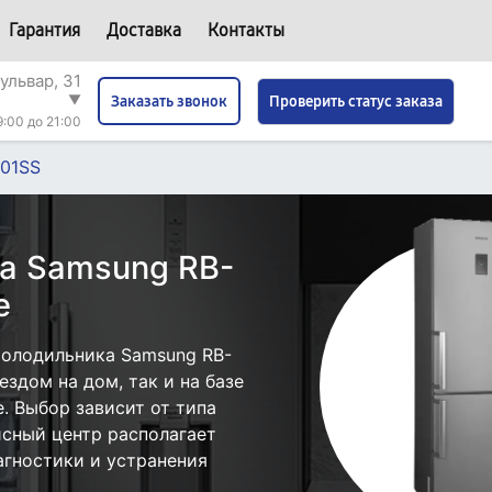
Гарантия
Доставка
Контакты
ульвар, 31
▼
Проверить статус заказа
Заказать звонок
9:00 до 21:00
301SS
а Samsung RB-
е
холодильника Samsung RB-
здом на дом, так и на базе
. Выбор зависит от типа
исный центр располагает
гностики и устранения