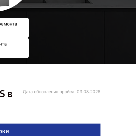
ремонта
нта
S в
Дата обновления прайса:
03.08.2026
оки