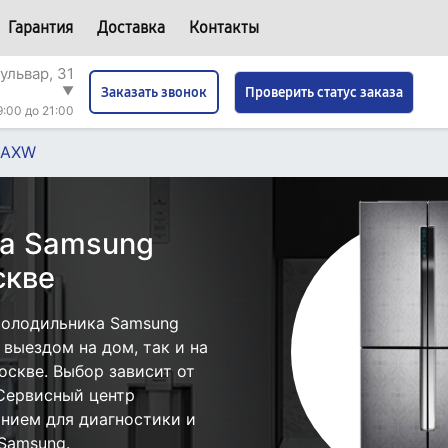
Гарантия
Доставка
Контакты
ульвар, 31
▼
Проверить статус заказа
Заказать звонок
9:00 до 21:00
LAXW
ка Samsung
скве
холодильника Samsung
выездом на дом, так и на
оскве. Выбор зависит от
 Сервисный центр
нием для диагностики и
Samsung.