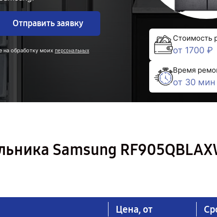
Отправить заявку
Стоимость 
от 1700 ₽
е на обработку моих
персональных
Время ремо
от 30 мин
ильника Samsung RF905QBLAX
Цена, от
Ср