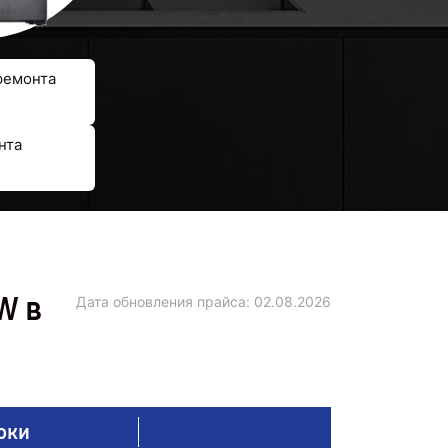
ремонта
нта
W в
Дата обновления прайса:
02.08.2026
оки