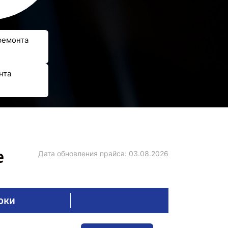
ремонта
нта
е
Дата обновления прайса:
03.08.2026
оки