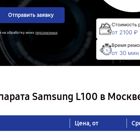
Отправить заявку
Стоимость 
от 2100 ₽
е на обработку моих
персональных
Время ремо
от 30 мин
парата Samsung L100 в Москв
Цена, от
Ср