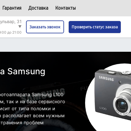
Гарантия
Доставка
Контакты
ульвар, 31
▼
Проверить статус заказа
Заказать звонок
9:00 до 21:00
та Samsung
отоаппарата Samsung L100
, так и на базе сервисного
исит от типа поломки и
р располагает всем нужным
странения проблем